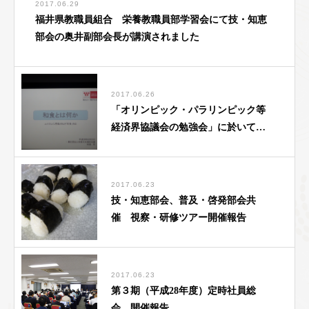
2017.06.29
福井県教職員組合 栄養教職員部学習会にて技・知恵
部会の奥井副部会長が講演されました
2017.06.26
「オリンピック・パラリンピック等
経済界協議会の勉強会」に於いて講
演
2017.06.23
技・知恵部会、普及・啓発部会共
催 視察・研修ツアー開催報告
2017.06.23
第３期（平成28年度）定時社員総
会 開催報告