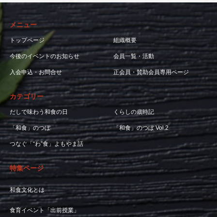
メニュー
トップページ
組織概要
今後のイベントのお知らせ
会員一覧・活動
入会申込・お問合せ
正会員・賛助会員専用ページ
カテゴリー
だしで味わう和食の日
くらしの歳時記
「和食」のつぼ
「和食」のつぼ Vol.2
つなぐ「“わ”食」よもやま話
特集ページ
和食文化とは
食育イベント「出前授業」