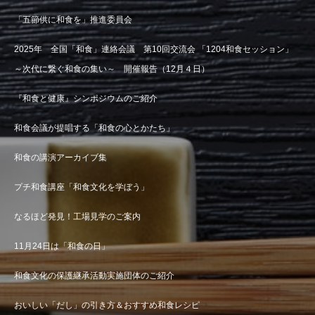
「五節供に和食を」推進委員会
2025年 全国「和食」連絡会議 第10回交流会 「1204和食セッション」
～次代に繋ぐ和食の集い～ 開催報告（12月４日）
『和食と健康』シンポジウムのご紹介
和食会議が提唱する「和食の心とかたち」
和食の講演アーカイブ集
プチ和食講座「和食文化を学ぼう」
なるほど発見！工場見学のご案内
11月24日は「和食の日」
和食文化の保護継承活動実施団体のご紹介
おいしい「だし」の引き方＆おすすめ和食レシピ