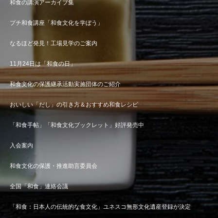
和食の講演アーカイブ集
プチ和食講座「和食文化を学ぼう」
なるほど発見！工場見学のご案内
11月24日は「和食の日」
和食文化の保護継承活動実施団体のご紹介
おいしい「だし」の引き方＆おすすめ和食レシピ
「和食手帖」「和食文化ブックレット」好評発売中
入会案内
和食文化の保護・推進助言委員会
全国「和食」連絡会議
「和食：日本人の伝統的な食文化」ユネスコ無形文化遺産登録が決定