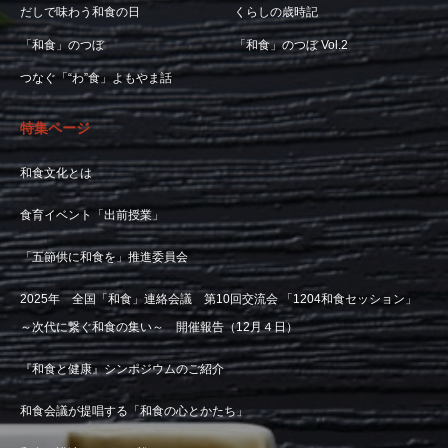
だしで味わう和食の日
くらしの歳時記
「和食」のつぼ
「和食」のつぼ Vol.2
つなぐ「“わ”食」よもやま話
特集ページ
和食文化とは
食育イベント「出前授業」
「五節供に和食を」推進委員会
2025年 全国「和食」連絡会議 第10回交流会 「1204和食セッション」
～次代に繋ぐ和食の集い～ 開催報告（12月４日）
『和食と健康』シンポジウムのご紹介
和食会議が提唱する「和食の心とかたち」