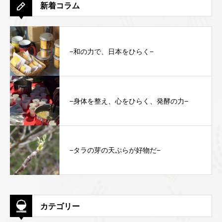
新着コラム
−和の力で、日本をひらく−
−身体を整え、心をひらく、発酵の力−
−タラの芽の天ぷらが好物だ−
カテゴリー