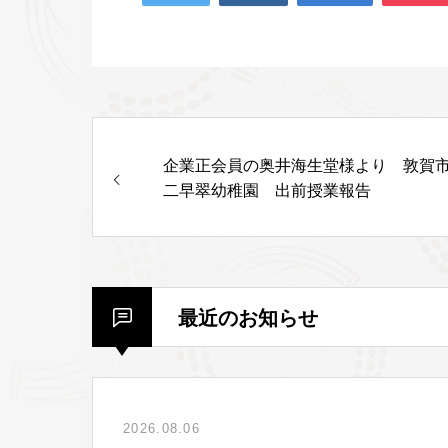
企業正会員の奥井海生堂様より 敦賀
二早翠幼稚園 出前授業報告
最近のお知らせ
2026.08.06