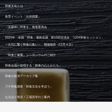
和食文化とは
食育イベント「出前授業」
「五節供に和食を」推進委員会
2025年 全国「和食」連絡会議 第10回交流会 「1204和食セッション」
～次代に繋ぐ和食の集い～ 開催報告（12月４日）
『和食と健康』シンポジウムのご紹介
和食会議が提唱する「和食の心とかたち」
和食の講演アーカイブ集
プチ和食講座「和食文化を学ぼう」
なるほど発見！工場見学のご案内
11月24日は「和食の日」