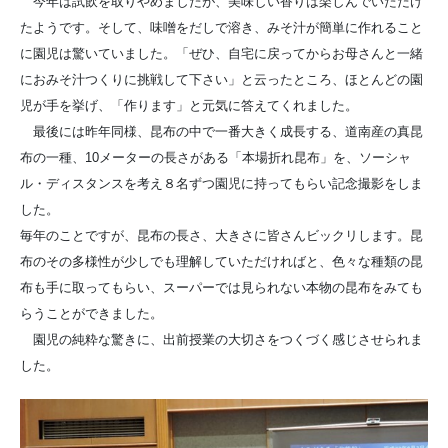
今年は試飲を取りやめましたが、美味しい香りは楽しんでいただけ
たようです。そして、味噌をだしで溶き、みそ汁が簡単に作れること
に園児は驚いていました。「ぜひ、自宅に戻ってからお母さんと一緒
におみそ汁つくりに挑戦して下さい」と云ったところ、ほとんどの園
児が手を挙げ、「作ります」と元気に答えてくれました。
最後には昨年同様、昆布の中で一番大きく成長する、道南産の真昆
布の一種、10メーターの長さがある「本場折れ昆布」を、ソーシャ
ル・ディスタンスを考え８名ずつ園児に持ってもらい記念撮影をしま
した。
毎年のことですが、昆布の長さ、大きさに皆さんビックリします。昆
布のその多様性が少しでも理解していただければと、色々な種類の昆
布も手に取ってもらい、スーパーでは見られない本物の昆布をみても
らうことができました。
園児の純粋な驚きに、出前授業の大切さをつくづく感じさせられま
した。