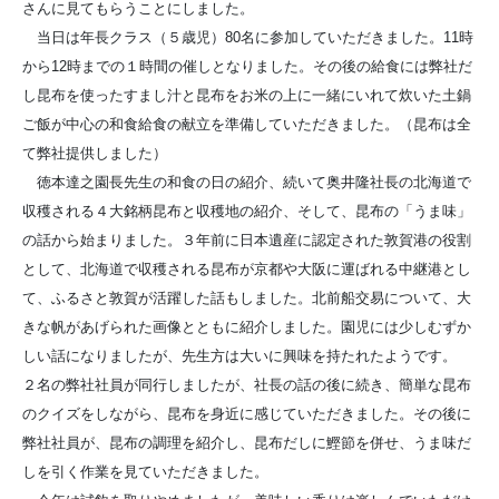
さんに見てもらうことにしました。
当日は年長クラス（５歳児）80名に参加していただきました。11時
から12時までの１時間の催しとなりました。その後の給食には弊社だ
し昆布を使ったすまし汁と昆布をお米の上に一緒にいれて炊いた土鍋
ご飯が中心の和食給食の献立を準備していただきました。（昆布は全
て弊社提供しました）
徳本達之園長先生の和食の日の紹介、続いて奥井隆社長の北海道で
収穫される４大銘柄昆布と収穫地の紹介、そして、昆布の「うま味」
の話から始まりました。３年前に日本遺産に認定された敦賀港の役割
として、北海道で収穫される昆布が京都や大阪に運ばれる中継港とし
て、ふるさと敦賀が活躍した話もしました。北前船交易について、大
きな帆があげられた画像とともに紹介しました。園児には少しむずか
しい話になりましたが、先生方は大いに興味を持たれたようです。
２名の弊社社員が同行しましたが、社長の話の後に続き、簡単な昆布
のクイズをしながら、昆布を身近に感じていただきました。その後に
弊社社員が、昆布の調理を紹介し、昆布だしに鰹節を併せ、うま味だ
しを引く作業を見ていただきました。