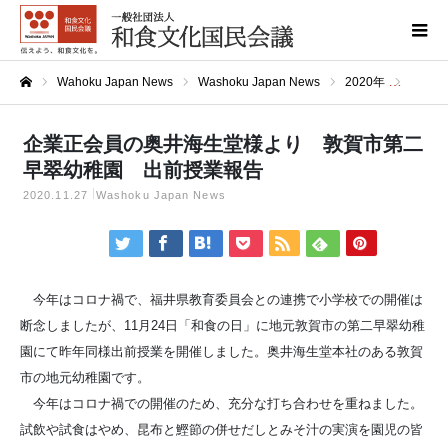
Wahoku Japan News
Washoku Japan News
2020年
企業正
ホーム
企業正会員の奥井海生堂様より 敦賀市第二
早翠幼稚園 出前授業報告
2020.11.27
Washoku Japan News
今年はコロナ禍で、福井県教育委員会との連携で小学校での開催は
断念しましたが、11月24日「和食の日」に地元敦賀市の第二早翠幼稚
園にて昨年同様出前授業を開催しました。奥井海生堂本社のある敦賀
市の地元幼稚園です。
今年はコロナ禍での開催のため、充分な打ち合わせを重ねました。
試飲や試食はやめ、昆布と鰹節の併せだしとみそ汁の実演を園児の皆