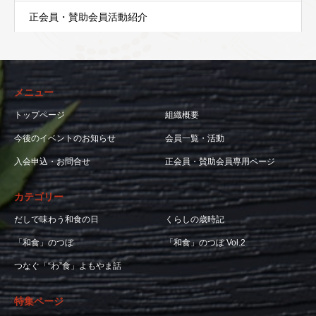
正会員・賛助会員活動紹介
メニュー
トップページ
組織概要
今後のイベントのお知らせ
会員一覧・活動
入会申込・お問合せ
正会員・賛助会員専用ページ
カテゴリー
だしで味わう和食の日
くらしの歳時記
「和食」のつぼ
「和食」のつぼ Vol.2
つなぐ「“わ”食」よもやま話
特集ページ