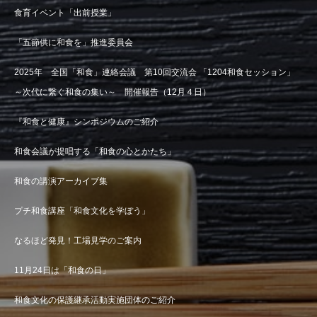
食育イベント「出前授業」
「五節供に和食を」推進委員会
2025年 全国「和食」連絡会議 第10回交流会 「1204和食セッション」
～次代に繋ぐ和食の集い～ 開催報告（12月４日）
『和食と健康』シンポジウムのご紹介
和食会議が提唱する「和食の心とかたち」
和食の講演アーカイブ集
プチ和食講座「和食文化を学ぼう」
なるほど発見！工場見学のご案内
11月24日は「和食の日」
和食文化の保護継承活動実施団体のご紹介