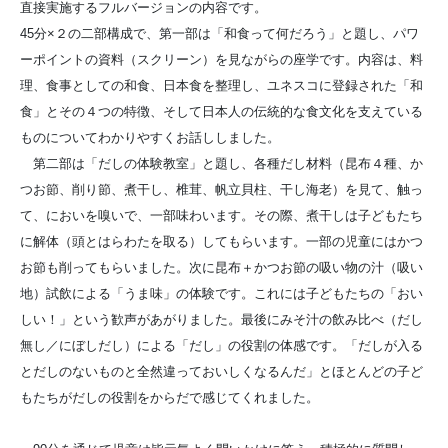
直接実施するフルバージョンの内容です。
45分×２の二部構成で、第一部は「和食って何だろう」と題し、パワ
ーポイントの資料（スクリーン）を見ながらの座学です。内容は、料
理、食事としての和食、日本食を整理し、ユネスコに登録された「和
食」とその４つの特徴、そして日本人の伝統的な食文化を支えている
ものについてわかりやすくお話ししました。
第二部は「だしの体験教室」と題し、各種だし材料（昆布４種、か
つお節、削り節、煮干し、椎茸、帆立貝柱、干し海老）を見て、触っ
て、においを嗅いで、一部味わいます。その際、煮干しは子どもたち
に解体（頭とはらわたを取る）してもらいます。一部の児童にはかつ
お節も削ってもらいました。次に昆布＋かつお節の吸い物の汁（吸い
地）試飲による「うま味」の体験です。これには子どもたちの「おい
しい！」という歓声があがりました。最後にみそ汁の飲み比べ（だし
無し／にぼしだし）による「だし」の役割の体感です。「だしが入る
とだしのないものと全然違っておいしくなるんだ」とほとんどの子ど
もたちがだしの役割をからだで感じてくれました。