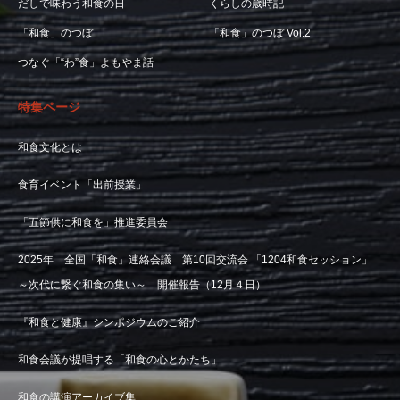
だしで味わう和食の日
くらしの歳時記
「和食」のつぼ
「和食」のつぼ Vol.2
つなぐ「“わ”食」よもやま話
特集ページ
和食文化とは
食育イベント「出前授業」
「五節供に和食を」推進委員会
2025年 全国「和食」連絡会議 第10回交流会 「1204和食セッション」
～次代に繋ぐ和食の集い～ 開催報告（12月４日）
『和食と健康』シンポジウムのご紹介
和食会議が提唱する「和食の心とかたち」
和食の講演アーカイブ集