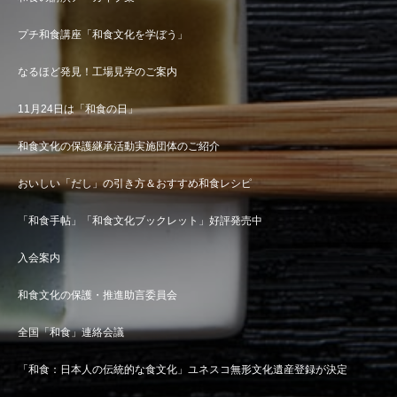
プチ和食講座「和食文化を学ぼう」
なるほど発見！工場見学のご案内
11月24日は「和食の日」
和食文化の保護継承活動実施団体のご紹介
おいしい「だし」の引き方＆おすすめ和食レシピ
「和食手帖」「和食文化ブックレット」好評発売中
入会案内
和食文化の保護・推進助言委員会
全国「和食」連絡会議
「和食：日本人の伝統的な食文化」ユネスコ無形文化遺産登録が決定