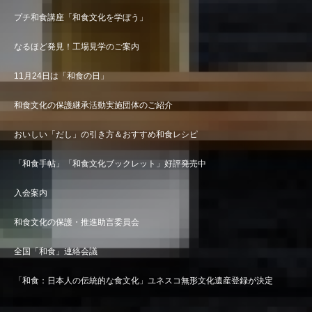
プチ和食講座「和食文化を学ぼう」
なるほど発見！工場見学のご案内
11月24日は「和食の日」
和食文化の保護継承活動実施団体のご紹介
おいしい「だし」の引き方＆おすすめ和食レシピ
「和食手帖」「和食文化ブックレット」好評発売中
入会案内
和食文化の保護・推進助言委員会
全国「和食」連絡会議
「和食：日本人の伝統的な食文化」ユネスコ無形文化遺産登録が決定