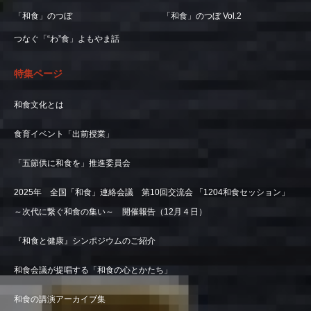
「和食」のつぼ
「和食」のつぼ Vol.2
つなぐ「“わ”食」よもやま話
特集ページ
和食文化とは
食育イベント「出前授業」
「五節供に和食を」推進委員会
2025年 全国「和食」連絡会議 第10回交流会 「1204和食セッション」
～次代に繋ぐ和食の集い～ 開催報告（12月４日）
『和食と健康』シンポジウムのご紹介
和食会議が提唱する「和食の心とかたち」
和食の講演アーカイブ集