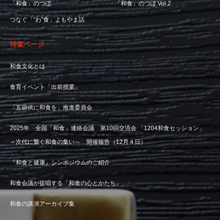
「和食」のつぼ
「和食」のつぼ Vol.2
つなぐ「“わ”食」よもやま話
特集ページ
和食文化とは
食育イベント「出前授業」
「五節供に和食を」推進委員会
2025年 全国「和食」連絡会議 第10回交流会 「1204和食セッション」
～次代に繋ぐ和食の集い～ 開催報告（12月４日）
『和食と健康』シンポジウムのご紹介
和食会議が提唱する「和食の心とかたち」
和食の講演アーカイブ集