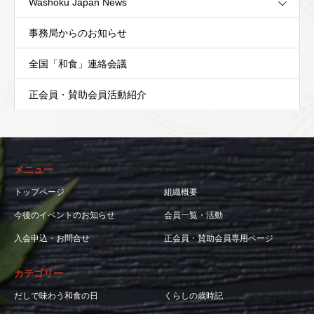
Washoku Japan News
事務局からのお知らせ
全国「和食」連絡会議
正会員・賛助会員活動紹介
メニュー
トップページ
組織概要
今後のイベントのお知らせ
会員一覧・活動
入会申込・お問合せ
正会員・賛助会員専用ページ
カテゴリー
だしで味わう和食の日
くらしの歳時記