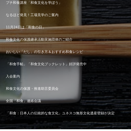
プチ和食講座「和食文化を学ぼう」
なるほど発見！工場見学のご案内
11月24日は「和食の日」
和食文化の保護継承活動実施団体のご紹介
おいしい「だし」の引き方＆おすすめ和食レシピ
「和食手帖」「和食文化ブックレット」好評発売中
入会案内
和食文化の保護・推進助言委員会
全国「和食」連絡会議
「和食：日本人の伝統的な食文化」ユネスコ無形文化遺産登録が決定