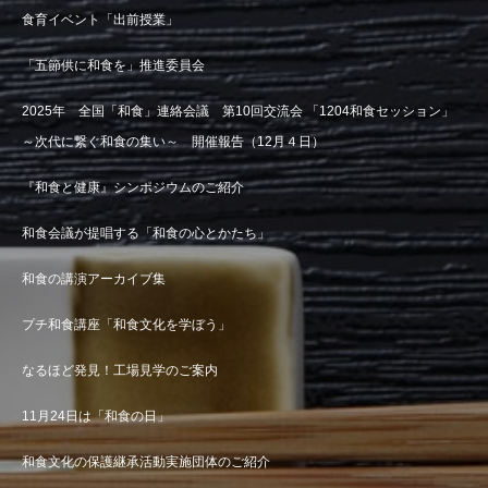
食育イベント「出前授業」
「五節供に和食を」推進委員会
2025年 全国「和食」連絡会議 第10回交流会 「1204和食セッション」
～次代に繋ぐ和食の集い～ 開催報告（12月４日）
『和食と健康』シンポジウムのご紹介
和食会議が提唱する「和食の心とかたち」
和食の講演アーカイブ集
プチ和食講座「和食文化を学ぼう」
なるほど発見！工場見学のご案内
11月24日は「和食の日」
和食文化の保護継承活動実施団体のご紹介