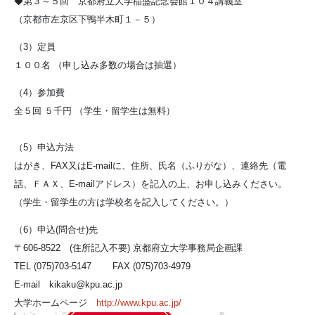
◆第３～５回 京都府立大学稲盛記念会館１０４講義室
（京都市左京区下鴨半木町１－５）
（3）定員
１００名 （申し込み多数の場合は抽選）
（4）参加費
全５回 ５千円 （学生・留学生は無料）
（5）申込方法
はがき、FAX又はE-mailに、住所、氏名（ふりがな）、連絡先（電
話、ＦＡＸ、E-mailアドレス）を記入の上、お申し込みください。
（学生・留学生の方は学校名を記入してください。）
（6）申込(問合せ)先
〒606-8522 (住所記入不要) 京都府立大学事務局企画課
TEL (075)703-5147 FAX (075)703-4979
E-mail kikaku@kpu.ac.jp
大学ホームページ
http://www.kpu.ac.jp/