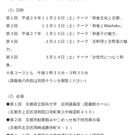
（1）日時
第１回 平成２６年１１月２９日（土）テーマ「和食文化と京都」
第２回 １２月１３日（土）テーマ「和食とWashoku」
第３回 平成２７年 １月１０日（土）テーマ「和菓子の魅力」
第４回 ２月２１日（土）テーマ「京料理と京野菜の魅
力」
第５回 ３月１４日（土）テーマ「次世代につなぐ和
食」
※各コースとも 午後１時３０分～３時３０分
（講義毎の内容は別添チラシを御覧ください）
（2）会場
◆第１回 京都府立医科大学 合同講義室（図書館ホール）
（京都市上京区清和院口寺町東入中御霊町４１０）
◆第２回 京都市勧業館みやこめっせ地下特別展示場
（京都市左京区岡崎成勝寺町９－１ ）