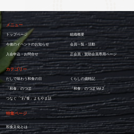
メニュー
トップページ
組織概要
今後のイベントのお知らせ
会員一覧・活動
入会申込・お問合せ
正会員・賛助会員専用ページ
カテゴリー
だしで味わう和食の日
くらしの歳時記
「和食」のつぼ
「和食」のつぼ Vol.2
つなぐ「“わ”食」よもやま話
特集ページ
和食文化とは