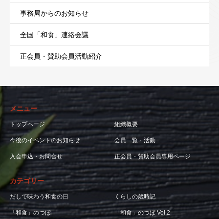
事務局からのお知らせ
全国「和食」連絡会議
正会員・賛助会員活動紹介
メニュー
トップページ
組織概要
今後のイベントのお知らせ
会員一覧・活動
入会申込・お問合せ
正会員・賛助会員専用ページ
カテゴリー
だしで味わう和食の日
くらしの歳時記
「和食」のつぼ
「和食」のつぼ Vol.2