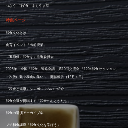
つなぐ「“わ”食」よもやま話
特集ページ
和食文化とは
食育イベント「出前授業」
「五節供に和食を」推進委員会
2025年 全国「和食」連絡会議 第10回交流会 「1204和食セッション」
～次代に繋ぐ和食の集い～ 開催報告（12月４日）
『和食と健康』シンポジウムのご紹介
和食会議が提唱する「和食の心とかたち」
和食の講演アーカイブ集
プチ和食講座「和食文化を学ぼう」