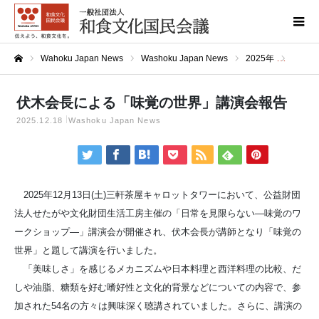
Wahoku Japan News
Washoku Japan News
2025年
伏木会
ホーム
伏木会長による「味覚の世界」講演会報告
2025.12.18
Washoku Japan News
2025年12月13日(土)三軒茶屋キャロットタワーにおいて、公益財団
法人せたがや文化財団生活工房主催の「日常を見限らない―味覚のワ
ークショップ―」講演会が開催され、伏木会長が講師となり「味覚の
世界」と題して講演を行いました。
「美味しさ」を感じるメカニズムや日本料理と西洋料理の比較、だ
しや油脂、糖類を好む嗜好性と文化的背景などについての内容で、参
加された54名の方々は興味深く聴講されていました。さらに、講演の