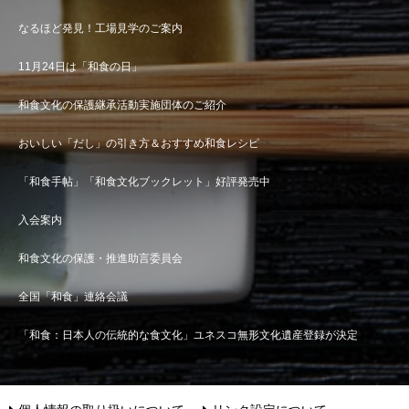
なるほど発見！工場見学のご案内
11月24日は「和食の日」
和食文化の保護継承活動実施団体のご紹介
おいしい「だし」の引き方＆おすすめ和食レシピ
「和食手帖」「和食文化ブックレット」好評発売中
入会案内
和食文化の保護・推進助言委員会
全国「和食」連絡会議
「和食：日本人の伝統的な食文化」ユネスコ無形文化遺産登録が決定