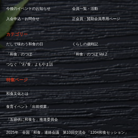
今後のイベントのお知らせ
会員一覧・活動
入会申込・お問合せ
正会員・賛助会員専用ページ
カテゴリー
だしで味わう和食の日
くらしの歳時記
「和食」のつぼ
「和食」のつぼ Vol.2
つなぐ「“わ”食」よもやま話
特集ページ
和食文化とは
食育イベント「出前授業」
「五節供に和食を」推進委員会
2025年 全国「和食」連絡会議 第10回交流会 「1204和食セッション」