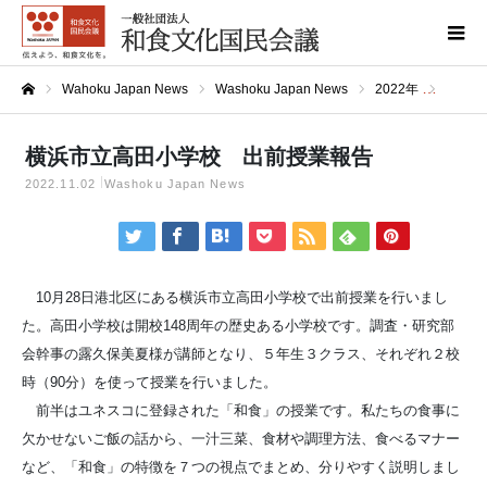
Wahoku Japan News
Washoku Japan News
2022年
横浜市
ホーム
横浜市立高田小学校 出前授業報告
2022.11.02
Washoku Japan News
10月28日港北区にある横浜市立高田小学校で出前授業を行いまし
た。高田小学校は開校148周年の歴史ある小学校です。調査・研究部
会幹事の露久保美夏様が講師となり、５年生３クラス、それぞれ２校
時（90分）を使って授業を行いました。
前半はユネスコに登録された「和食」の授業です。私たちの食事に
欠かせないご飯の話から、一汁三菜、食材や調理方法、食べるマナー
など、「和食」の特徴を７つの視点でまとめ、分りやすく説明しまし