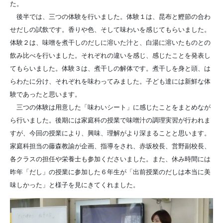
た。
後半では、三つの体験を行いました。体験１は、昆布と鰹節の合わ
せだしの試飲です。香りや色、そして味わいを感じてもらいました。
体験２は、味噌を煮干しのだしに溶いた汁と、白湯に溶いたものとの
飲み比べを行いました。それぞれの違いを感じ、感じたことを発表し
てもらいました。体験３は、煮干しの解体です。煮干しを身と頭、は
らわたに分け、それぞれを味わってみました。子ども達には新鮮な体
験であったと思います。
三つの体験は用意した「味わいシート」に感じたことをまとめなが
ら行いました。後期には家庭科の授業で味噌汁の調理実習が行われま
すが、今回の授業により、興味、理解がより深まることと思います。
家庭科担当の藤森教諭が企画、指導をされ、赤坂校長、営野副校長、
各クラスの担任や栄養士も参加くださいました。また、休み時間には
昨年「だし」の授業に参加した６年生が「出前授業のだしは本当に美
味しかった」と様子を見にきてくれました。