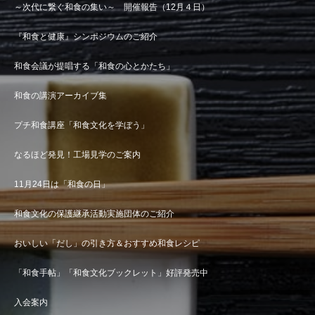
～次代に繋ぐ和食の集い～ 開催報告（12月４日）
『和食と健康』シンポジウムのご紹介
和食会議が提唱する「和食の心とかたち」
和食の講演アーカイブ集
プチ和食講座「和食文化を学ぼう」
なるほど発見！工場見学のご案内
11月24日は「和食の日」
和食文化の保護継承活動実施団体のご紹介
おいしい「だし」の引き方＆おすすめ和食レシピ
「和食手帖」「和食文化ブックレット」好評発売中
入会案内