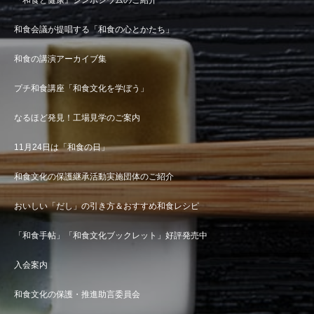
『和食と健康』シンポジウムのご紹介
和食会議が提唱する「和食の心とかたち」
和食の講演アーカイブ集
プチ和食講座「和食文化を学ぼう」
なるほど発見！工場見学のご案内
11月24日は「和食の日」
和食文化の保護継承活動実施団体のご紹介
おいしい「だし」の引き方＆おすすめ和食レシピ
「和食手帖」「和食文化ブックレット」好評発売中
入会案内
和食文化の保護・推進助言委員会