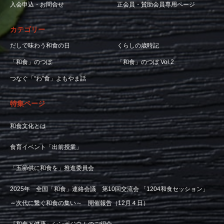
入会申込・お問合せ
正会員・賛助会員専用ページ
カテゴリー
だしで味わう和食の日
くらしの歳時記
「和食」のつぼ
「和食」のつぼ Vol.2
つなぐ「“わ”食」よもやま話
特集ページ
和食文化とは
食育イベント「出前授業」
「五節供に和食を」推進委員会
2025年 全国「和食」連絡会議 第10回交流会 「1204和食セッション」
～次代に繋ぐ和食の集い～ 開催報告（12月４日）