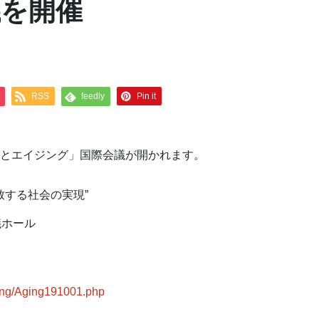
議を開催
RSS
feedly
Pin it
とエイジング」国際会議が開かれます。
一致する社会の実現”
議ホール
ging/Aging191001.php