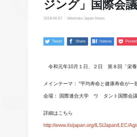
ジング」国際会
2019.06.07
Washoku Japan News
Tweet
Share
Hatena
Pocket
令和元年10月１日、２日 第８回「栄養
メインテーマ： “平均寿命と健康寿命が
会場： 国際連合大学 ウ タント国際会
詳細はこちら
http://www.ilsijapan.org/ILSIJapan/LEC/A