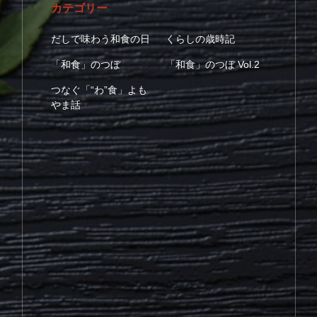
カテゴリー
だしで味わう和食の日
くらしの歳時記
「和食」のつぼ
「和食」のつぼ Vol.2
つなぐ「“わ”食」よも
やま話