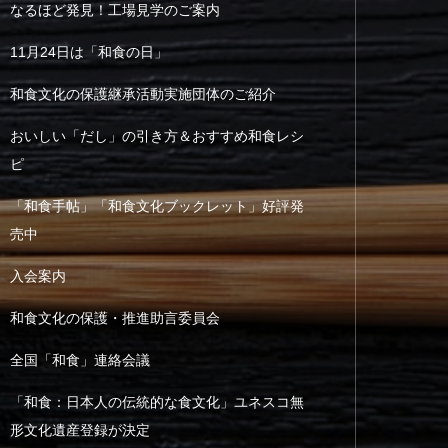
なるほど発見！工場見学のご案内
11月24日は「和食の日」
和食文化の保護継承活動実施団体のご紹介
おいしい「だし」の引き方＆おすすめ和食レシ
ピ
「和食手帖」「和食文化ブックレット」好評発
売中
入会案内
和食文化の保護・推進助言委員会
全国「和食」連絡会議
「和食：日本人の伝統的な食文化」ユネスコ無
形文化遺産登録が決定