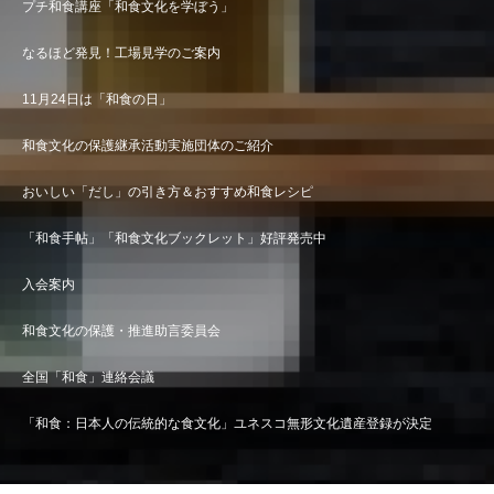
プチ和食講座「和食文化を学ぼう」
なるほど発見！工場見学のご案内
11月24日は「和食の日」
和食文化の保護継承活動実施団体のご紹介
おいしい「だし」の引き方＆おすすめ和食レシピ
「和食手帖」「和食文化ブックレット」好評発売中
入会案内
和食文化の保護・推進助言委員会
全国「和食」連絡会議
「和食：日本人の伝統的な食文化」ユネスコ無形文化遺産登録が決定