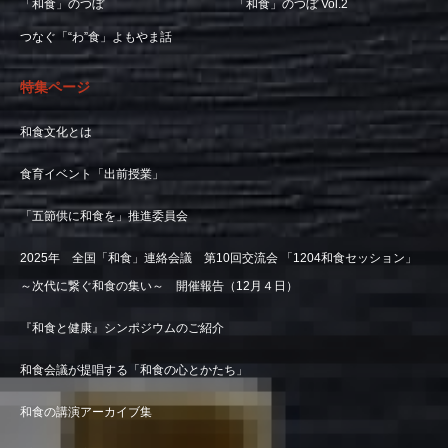
「和食」のつぼ
「和食」のつぼ Vol.2
つなぐ「“わ”食」よもやま話
特集ページ
和食文化とは
食育イベント「出前授業」
「五節供に和食を」推進委員会
2025年 全国「和食」連絡会議 第10回交流会 「1204和食セッション」
～次代に繋ぐ和食の集い～ 開催報告（12月４日）
『和食と健康』シンポジウムのご紹介
和食会議が提唱する「和食の心とかたち」
和食の講演アーカイブ集