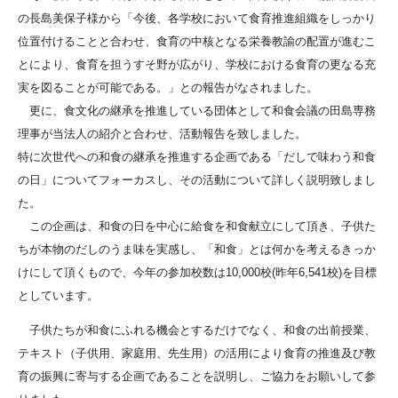
の長島美保子様から「今後、各学校において食育推進組織をしっかり
位置付けることと合わせ、食育の中核となる栄養教諭の配置が進むこ
とにより、食育を担うすそ野が広がり、学校における食育の更なる充
実を図ることが可能である。」との報告がなされました。
更に、食文化の継承を推進している団体として和食会議の田島専務
理事が当法人の紹介と合わせ、活動報告を致しました。
特に次世代への和食の継承を推進する企画である「だしで味わう和食
の日」についてフォーカスし、その活動について詳しく説明致しまし
た。
この企画は、和食の日を中心に給食を和食献立にして頂き、子供た
ちが本物のだしのうま味を実感し、「和食」とは何かを考えるきっか
けにして頂くもので、今年の参加校数は10,000校(昨年6,541校)を目標
としています。
子供たちが和食にふれる機会とするだけでなく、和食の出前授業、
テキスト（子供用、家庭用、先生用）の活用により食育の推進及び教
育の振興に寄与する企画であることを説明し、ご協力をお願いして参