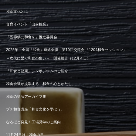
和食文化とは
食育イベント「出前授業」
「五節供に和食を」推進委員会
2025年 全国「和食」連絡会議 第10回交流会 「1204和食セッション」
～次代に繋ぐ和食の集い～ 開催報告（12月４日）
『和食と健康』シンポジウムのご紹介
和食会議が提唱する「和食の心とかたち」
和食の講演アーカイブ集
プチ和食講座「和食文化を学ぼう」
なるほど発見！工場見学のご案内
11月24日は「和食の日」