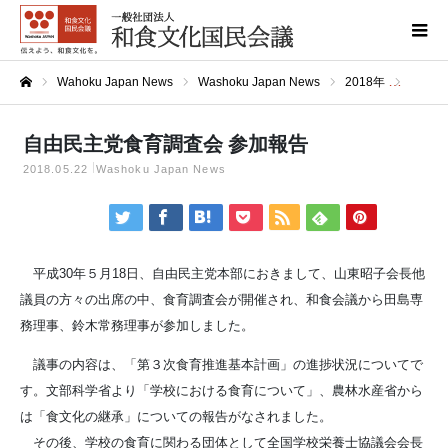
Wahoku Japan News
Washoku Japan News
2018年
自由民
ホーム
自由民主党食育調査会 参加報告
2018.05.22
Washoku Japan News
平成30年５月18日、自由民主党本部におきまして、山東昭子会長他
議員の方々の出席の中、食育調査会が開催され、和食会議から田島専
務理事、鈴木常務理事が参加しました。
議事の内容は、「第３次食育推進基本計画」の進捗状況についてで
す。文部科学省より「学校における食育について」、農林水産省から
は「食文化の継承」についての報告がなされました。
その後、学校の食育に関わる団体として全国学校栄養士協議会会長