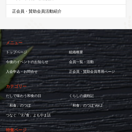
正会員・賛助会員活動紹介
メニュー
トップページ
組織概要
今後のイベントのお知らせ
会員一覧・活動
入会申込・お問合せ
正会員・賛助会員専用ページ
カテゴリー
だしで味わう和食の日
くらしの歳時記
「和食」のつぼ
「和食」のつぼ Vol.2
つなぐ「“わ”食」よもやま話
特集ページ