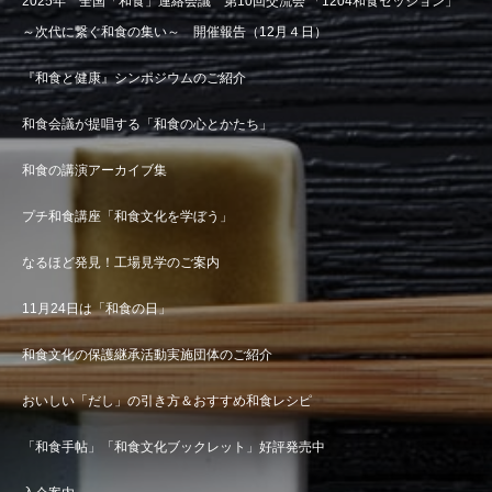
2025年 全国「和食」連絡会議 第10回交流会 「1204和食セッション」
～次代に繋ぐ和食の集い～ 開催報告（12月４日）
『和食と健康』シンポジウムのご紹介
和食会議が提唱する「和食の心とかたち」
和食の講演アーカイブ集
プチ和食講座「和食文化を学ぼう」
なるほど発見！工場見学のご案内
11月24日は「和食の日」
和食文化の保護継承活動実施団体のご紹介
おいしい「だし」の引き方＆おすすめ和食レシピ
「和食手帖」「和食文化ブックレット」好評発売中