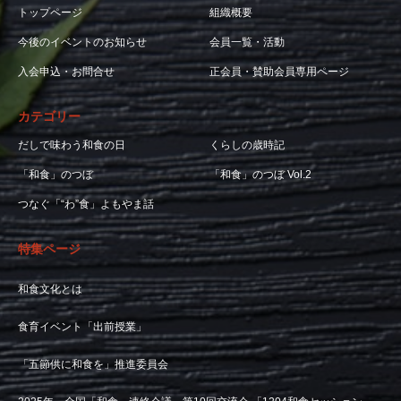
トップページ
組織概要
今後のイベントのお知らせ
会員一覧・活動
入会申込・お問合せ
正会員・賛助会員専用ページ
カテゴリー
だしで味わう和食の日
くらしの歳時記
「和食」のつぼ
「和食」のつぼ Vol.2
つなぐ「“わ”食」よもやま話
特集ページ
和食文化とは
食育イベント「出前授業」
「五節供に和食を」推進委員会