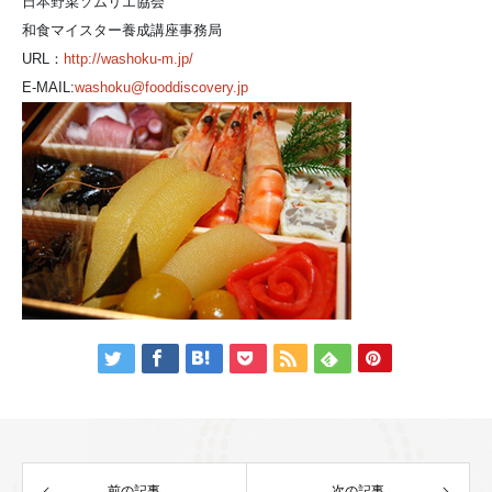
日本野菜ソムリエ協会
和食マイスター養成講座事務局
URL：
http://washoku-m.jp/
E-MAIL:
washoku@fooddiscovery.jp
前の記事
次の記事