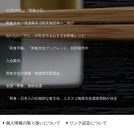
11月24日は「和食の日」
和食文化の保護継承活動実施団体のご紹介
おいしい「だし」の引き方＆おすすめ和食レシピ
「和食手帖」「和食文化ブックレット」好評発売中
入会案内
和食文化の保護・推進助言委員会
全国「和食」連絡会議
「和食：日本人の伝統的な食文化」ユネスコ無形文化遺産登録が決定
個人情報の取り扱いについて
リンク設定について