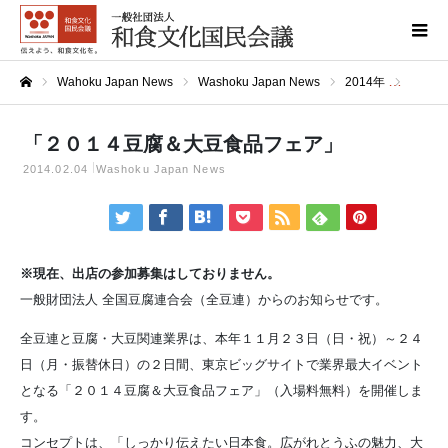
Wahoku Japan News
Washoku Japan News
2014年
「２０
ホーム
「２０１４豆腐＆大豆食品フェア」
2014.02.04
Washoku Japan News
※現在、出店の参加募集はしておりません。
一般財団法人 全国豆腐連合会（全豆連）からのお知らせです。
全豆連と豆腐・大豆関連業界は、本年１１月２３日（日・祝）～２４
日（月・振替休日）の２日間、東京ビッグサイトで業界最大イベント
となる「２０１４豆腐＆大豆食品フェア」（入場料無料）を開催しま
す。
コンセプトは、「しっかり伝えたい日本食。広がれとうふの魅力、大