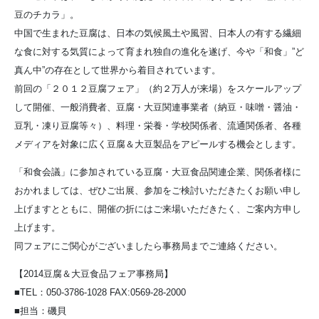
豆のチカラ」。
中国で生まれた豆腐は、日本の気候風土や風習、日本人の有する繊細
な食に対する気質によって育まれ独自の進化を遂げ、今や「和食」”ど
真ん中”の存在として世界から着目されています。
前回の「２０１２豆腐フェア」（約２万人が来場）をスケールアップ
して開催、一般消費者、豆腐・大豆関連事業者（納豆・味噌・醤油・
豆乳・凍り豆腐等々）、料理・栄養・学校関係者、流通関係者、各種
メディアを対象に広く豆腐＆大豆製品をアピールする機会とします。
「和食会議」に参加されている豆腐・大豆食品関連企業、関係者様に
おかれましては、ぜひご出展、参加をご検討いただきたくお願い申し
上げますとともに、開催の折にはご来場いただきたく、ご案内方申し
上げます。
同フェアにご関心がございましたら事務局までご連絡ください。
【2014豆腐＆大豆食品フェア事務局】
■TEL：050-3786-1028 FAX:0569-28-2000
■担当：磯貝