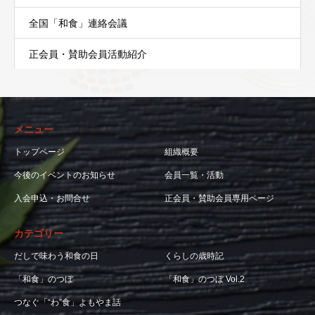
全国「和食」連絡会議
正会員・賛助会員活動紹介
メニュー
トップページ
組織概要
今後のイベントのお知らせ
会員一覧・活動
入会申込・お問合せ
正会員・賛助会員専用ページ
カテゴリー
だしで味わう和食の日
くらしの歳時記
「和食」のつぼ
「和食」のつぼ Vol.2
つなぐ「“わ”食」よもやま話