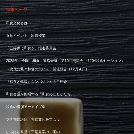
特集ページ
和食文化とは
食育イベント「出前授業」
「五節供に和食を」推進委員会
2025年 全国「和食」連絡会議 第10回交流会 「1204和食セッション」
～次代に繋ぐ和食の集い～ 開催報告（12月４日）
『和食と健康』シンポジウムのご紹介
和食会議が提唱する「和食の心とかたち」
和食の講演アーカイブ集
プチ和食講座「和食文化を学ぼう」
なるほど発見！工場見学のご案内