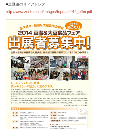
■全豆連のＨＰアドレス
http://www.zentoren.jp/images/top/fair2014_offer.pdf