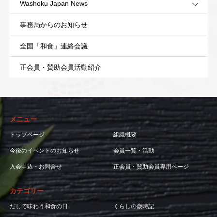
Washoku Japan News
事務局からのお知らせ
全国「和食」連絡会議
正会員・賛助会員活動紹介
メニュー
トップページ
組織概要
今後のイベントのお知らせ
会員一覧・活動
入会申込・お問合せ
正会員・賛助会員専用ページ
カテゴリー
だしで味わう和食の日
くらしの歳時記