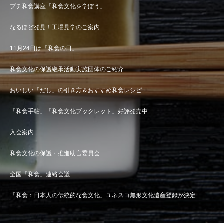
プチ和食講座「和食文化を学ぼう」
なるほど発見！工場見学のご案内
11月24日は「和食の日」
和食文化の保護継承活動実施団体のご紹介
おいしい「だし」の引き方＆おすすめ和食レシピ
「和食手帖」「和食文化ブックレット」好評発売中
入会案内
和食文化の保護・推進助言委員会
全国「和食」連絡会議
「和食：日本人の伝統的な食文化」ユネスコ無形文化遺産登録が決定