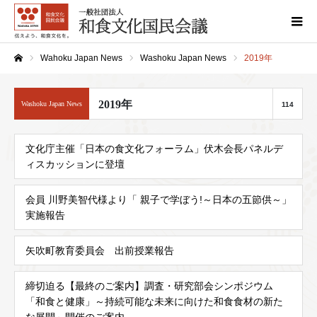
Wahoku Japan News
Washoku Japan News
2019年
ホーム
2019年
Washoku Japan News
114
文化庁主催「日本の食文化フォーラム」伏木会長パネルデ
ィスカッションに登壇
会員 川野美智代様より「 親子で学ぼう!～日本の五節供～」
実施報告
矢吹町教育委員会 出前授業報告
締切迫る【最終のご案内】調査・研究部会シンポジウム
「和食と健康」～持続可能な未来に向けた和食食材の新た