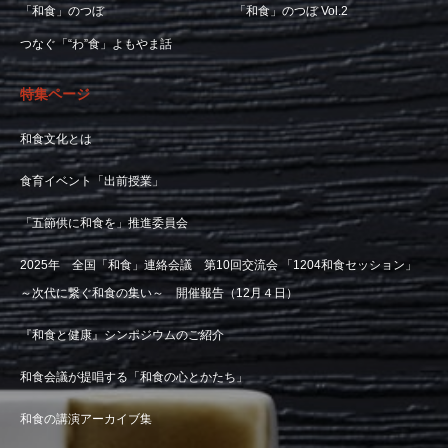
「和食」のつぼ
「和食」のつぼ Vol.2
つなぐ「“わ”食」よもやま話
特集ページ
和食文化とは
食育イベント「出前授業」
「五節供に和食を」推進委員会
2025年 全国「和食」連絡会議 第10回交流会 「1204和食セッション」
～次代に繋ぐ和食の集い～ 開催報告（12月４日）
『和食と健康』シンポジウムのご紹介
和食会議が提唱する「和食の心とかたち」
和食の講演アーカイブ集