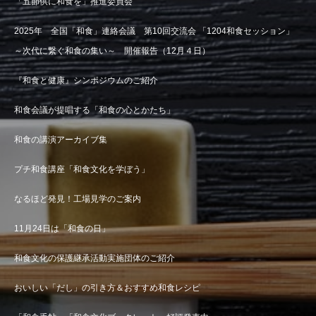
「五節供に和食を」推進委員会
2025年 全国「和食」連絡会議 第10回交流会 「1204和食セッション」
～次代に繋ぐ和食の集い～ 開催報告（12月４日）
『和食と健康』シンポジウムのご紹介
和食会議が提唱する「和食の心とかたち」
和食の講演アーカイブ集
プチ和食講座「和食文化を学ぼう」
なるほど発見！工場見学のご案内
11月24日は「和食の日」
和食文化の保護継承活動実施団体のご紹介
おいしい「だし」の引き方＆おすすめ和食レシピ