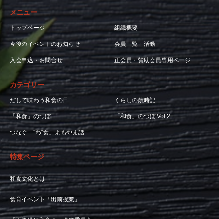
メニュー
トップページ
組織概要
今後のイベントのお知らせ
会員一覧・活動
入会申込・お問合せ
正会員・賛助会員専用ページ
カテゴリー
だしで味わう和食の日
くらしの歳時記
「和食」のつぼ
「和食」のつぼ Vol.2
つなぐ「“わ”食」よもやま話
特集ページ
和食文化とは
食育イベント「出前授業」