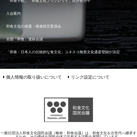
「和食手帖」「和食文化ブックレット」好評発売中
入会案内
和食文化の保護・推進助言委員会
全国「和食」連絡会議
「和食：日本人の伝統的な食文化」ユネスコ無形文化遺産登録が決定
個人情報の取り扱いについて
リンク設定について
一般社団法人和食文化国民会議（略称：和食会議）は、和食文化を次世代へ継承す
るため、その価値を国民全体で共有する活動を展開しています。