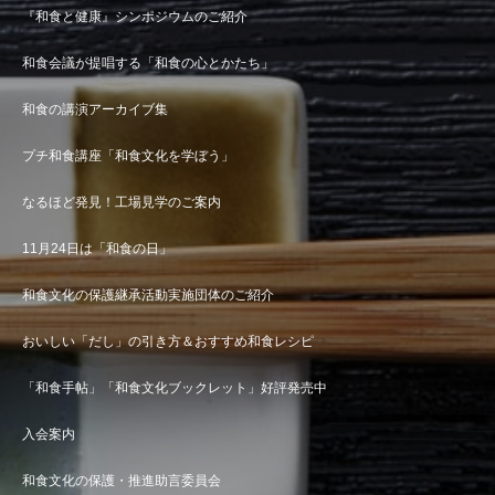
『和食と健康』シンポジウムのご紹介
和食会議が提唱する「和食の心とかたち」
和食の講演アーカイブ集
プチ和食講座「和食文化を学ぼう」
なるほど発見！工場見学のご案内
11月24日は「和食の日」
和食文化の保護継承活動実施団体のご紹介
おいしい「だし」の引き方＆おすすめ和食レシピ
「和食手帖」「和食文化ブックレット」好評発売中
入会案内
和食文化の保護・推進助言委員会