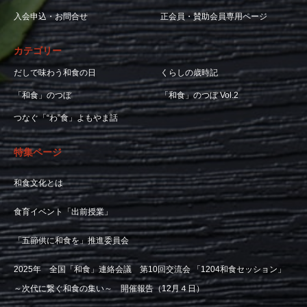
入会申込・お問合せ
正会員・賛助会員専用ページ
カテゴリー
だしで味わう和食の日
くらしの歳時記
「和食」のつぼ
「和食」のつぼ Vol.2
つなぐ「“わ”食」よもやま話
特集ページ
和食文化とは
食育イベント「出前授業」
「五節供に和食を」推進委員会
2025年 全国「和食」連絡会議 第10回交流会 「1204和食セッション」
～次代に繋ぐ和食の集い～ 開催報告（12月４日）