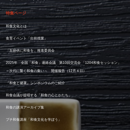
特集ページ
和食文化とは
食育イベント「出前授業」
「五節供に和食を」推進委員会
2025年 全国「和食」連絡会議 第10回交流会 「1204和食セッション」
～次代に繋ぐ和食の集い～ 開催報告（12月４日）
『和食と健康』シンポジウムのご紹介
和食会議が提唱する「和食の心とかたち」
和食の講演アーカイブ集
プチ和食講座「和食文化を学ぼう」