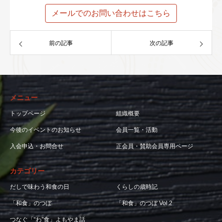
メールでのお問い合わせはこちら
前の記事
次の記事
メニュー
トップページ
組織概要
今後のイベントのお知らせ
会員一覧・活動
入会申込・お問合せ
正会員・賛助会員専用ページ
カテゴリー
だしで味わう和食の日
くらしの歳時記
「和食」のつぼ
「和食」のつぼ Vol.2
つなぐ「“わ”食」よもやま話