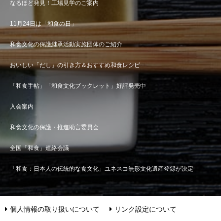
なるほど発見！工場見学のご案内
11月24日は「和食の日」
和食文化の保護継承活動実施団体のご紹介
おいしい「だし」の引き方＆おすすめ和食レシピ
「和食手帖」「和食文化ブックレット」好評発売中
入会案内
和食文化の保護・推進助言委員会
全国「和食」連絡会議
「和食：日本人の伝統的な食文化」ユネスコ無形文化遺産登録が決定
個人情報の取り扱いについて
リンク設定について