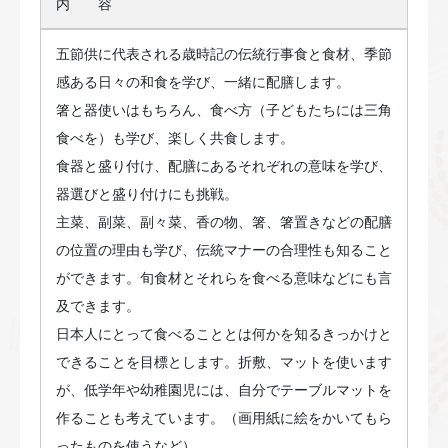
内 容
五節供に代表される歳時記の伝統行事食と食材、季節
感ある日々の和食を学び、一緒に配膳します。
箸と器使いはもちろん、食べ方（子どもたちには三角
食べを）も学び、楽しく共食します。
食器と盛り付け、配膳にあるそれぞれの意味を学び、
器選びと盛り付けにも挑戦。
主菜、副菜、副々菜、香の物、箸、箸置きなどの配膳
の位置の理由も学び、伝統マナーの合理性も知ること
ができます。旬食材とそれらを食べる意味などにも言
及できます。
日本人にとって食べることとは何かを知るきっかけと
できることを目標とします。折敷、マットを使います
が、低学年や幼稚園児には、自分でテーブルマットを
作ることも考えています。（画用紙に絵をかいてもら
ったものを使うなど）