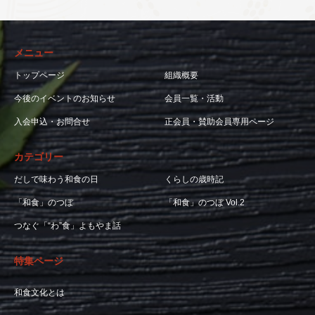
メニュー
トップページ
組織概要
今後のイベントのお知らせ
会員一覧・活動
入会申込・お問合せ
正会員・賛助会員専用ページ
カテゴリー
だしで味わう和食の日
くらしの歳時記
「和食」のつぼ
「和食」のつぼ Vol.2
つなぐ「“わ”食」よもやま話
特集ページ
和食文化とは