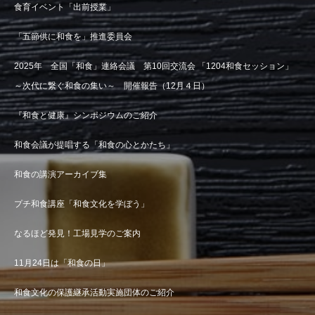
食育イベント「出前授業」
「五節供に和食を」推進委員会
2025年 全国「和食」連絡会議 第10回交流会 「1204和食セッション」
～次代に繋ぐ和食の集い～ 開催報告（12月４日）
『和食と健康』シンポジウムのご紹介
和食会議が提唱する「和食の心とかたち」
和食の講演アーカイブ集
プチ和食講座「和食文化を学ぼう」
なるほど発見！工場見学のご案内
11月24日は「和食の日」
和食文化の保護継承活動実施団体のご紹介