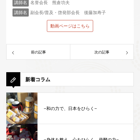
講師名
名誉会長 熊倉功夫
講師名
副会長/普及・啓発部会長 後藤加寿子
動画ページはこちら
前の記事
次の記事
新着コラム
−和の力で、日本をひらく−
−身体を整え、心をひらく、発酵の力−