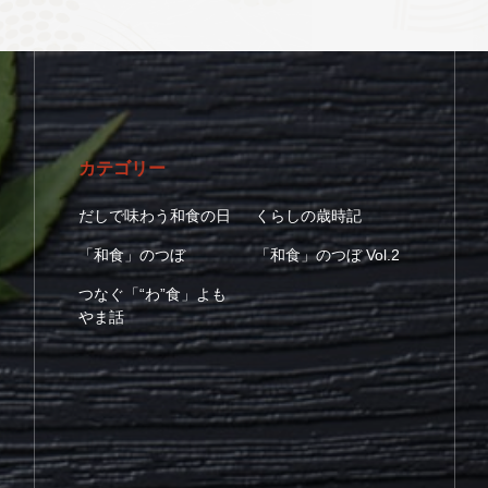
カテゴリー
だしで味わう和食の日
くらしの歳時記
「和食」のつぼ
「和食」のつぼ Vol.2
つなぐ「“わ”食」よも
やま話