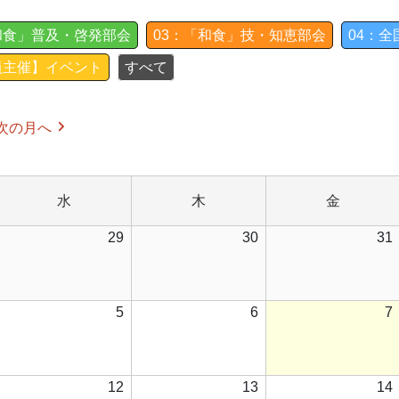
和食」普及・啓発部会
03：「和食」技・知恵部会
04：
員主催】イベント
すべて
次の月へ
水
木
金
水
木
金
曜
曜
曜
026
2026
2026
29
30
31
日
日
日
年
年
年
7
7
月
月
月
026
2026
2026
5
6
7
8
29
30
年
年
年
日
日
日
8
8
月
月
月
026
2026
2026
12
13
14