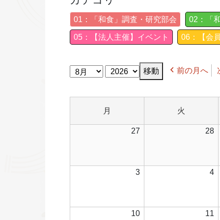
01：「和食」調査・研究部会
02：「
05：【法人主催】イベント
06：【会
月
年
前の月へ
月
火
月
火
曜
曜
2026
2
27
28
日
日
年
7
7
月
2026
2
3
4
27
2
年
日
8
8
月
2026
2
10
11