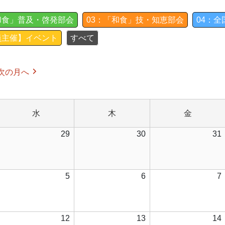
和食」普及・啓発部会
03：「和食」技・知恵部会
04：
員主催】イベント
すべて
次の月へ
水
木
金
水
木
金
曜
曜
曜
026
2026
2026
29
30
31
日
日
日
年
年
年
7
7
月
月
月
026
2026
2026
5
6
7
8
29
30
年
年
年
日
日
日
8
8
月
月
月
026
2026
2026
12
13
14