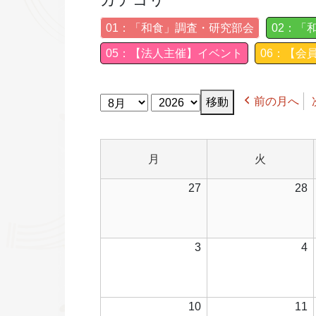
01：「和食」調査・研究部会
02：「
05：【法人主催】イベント
06：【会
月
年
前の月へ
月
火
月
火
曜
曜
2026
2
27
28
日
日
年
7
7
月
2026
2
3
4
27
2
年
日
8
8
月
2026
2
10
11