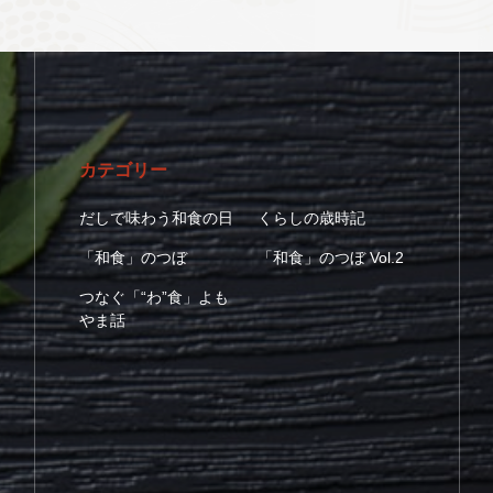
カテゴリー
だしで味わう和食の日
くらしの歳時記
「和食」のつぼ
「和食」のつぼ Vol.2
つなぐ「“わ”食」よも
やま話