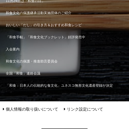
11月24日は「和食の日」
和食文化の保護継承活動実施団体のご紹介
おいしい「だし」の引き方＆おすすめ和食レシピ
「和食手帖」「和食文化ブックレット」好評発売中
入会案内
和食文化の保護・推進助言委員会
全国「和食」連絡会議
「和食：日本人の伝統的な食文化」ユネスコ無形文化遺産登録が決定
個人情報の取り扱いについて
リンク設定について