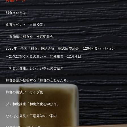
特集ページ
和食文化とは
食育イベント「出前授業」
「五節供に和食を」推進委員会
2025年 全国「和食」連絡会議 第10回交流会 「1204和食セッション」
～次代に繋ぐ和食の集い～ 開催報告（12月４日）
『和食と健康』シンポジウムのご紹介
和食会議が提唱する「和食の心とかたち」
和食の講演アーカイブ集
プチ和食講座「和食文化を学ぼう」
なるほど発見！工場見学のご案内