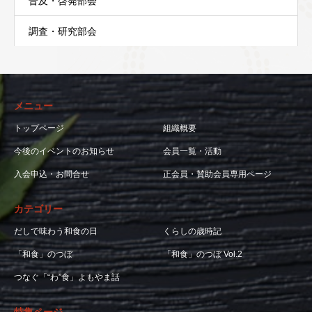
普及・啓発部会
調査・研究部会
メニュー
トップページ
組織概要
今後のイベントのお知らせ
会員一覧・活動
入会申込・お問合せ
正会員・賛助会員専用ページ
カテゴリー
だしで味わう和食の日
くらしの歳時記
「和食」のつぼ
「和食」のつぼ Vol.2
つなぐ「“わ”食」よもやま話